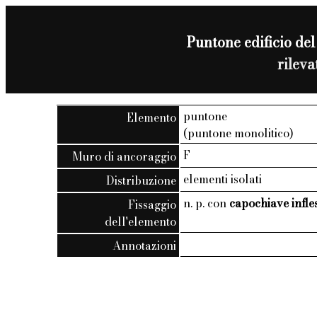
Puntone edificio del
rilev
puntone
Elemento
(puntone monolitico)
F
Muro di ancoraggio
elementi isolati
Distribuzione
n. p. con
capochiave infle
Fissaggio
dell'elemento
Annotazioni