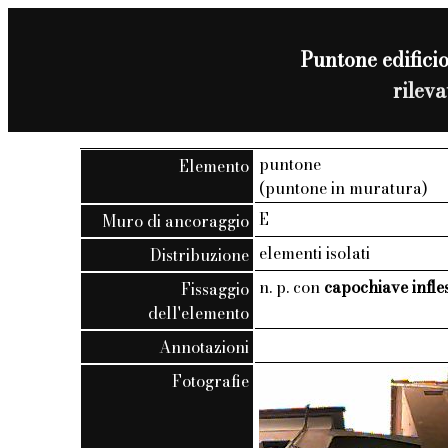
Puntone edificio
rilev
puntone
Elemento
(puntone in muratura)
E
Muro di ancoraggio
elementi isolati
Distribuzione
n. p. con
capochiave infle
Fissaggio
dell'elemento
Annotazioni
Fotografie