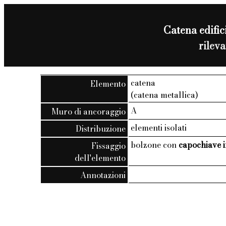
Catena edifici
rilev
catena
Elemento
(catena metallica)
A
Muro di ancoraggio
elementi isolati
Distribuzione
bolzone con
capochiave i
Fissaggio
dell'elemento
Annotazioni