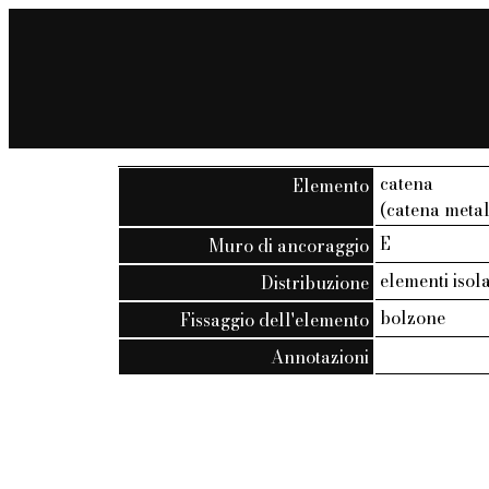
catena
Elemento
(catena metal
E
Muro di ancoraggio
elementi isola
Distribuzione
bolzone
Fissaggio dell'elemento
Annotazioni