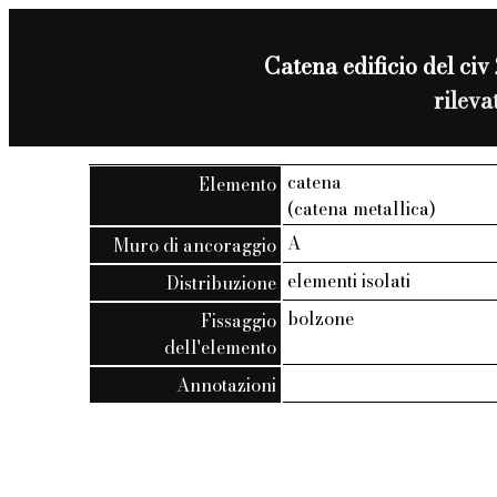
Catena edificio del civ
rilev
catena
Elemento
(catena metallica)
A
Muro di ancoraggio
elementi isolati
Distribuzione
bolzone
Fissaggio
dell'elemento
Annotazioni