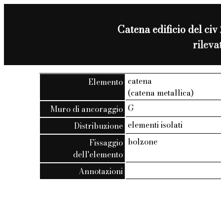
Catena edificio del civ
rilev
catena
Elemento
(catena metallica)
G
Muro di ancoraggio
elementi isolati
Distribuzione
bolzone
Fissaggio
dell'elemento
Annotazioni