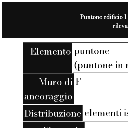
Puntone edificio 1 
rilev
puntone
Elemento
(puntone in
F
Muro di
ancoraggio
elementi i
Distribuzione