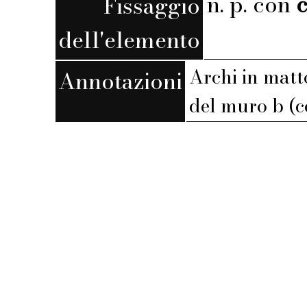
n. p. con
c
Fissaggio
dell'elemento
Archi in matt
Annotazioni
del muro b (c