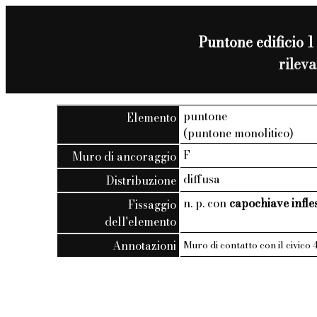
Puntone edificio 1 
rilev
puntone
Elemento
(puntone monolitico)
F
Muro di ancoraggio
diffusa
Distribuzione
n. p. con
capochiave infle
Fissaggio
dell'elemento
Annotazioni
Muro di contatto con il civico