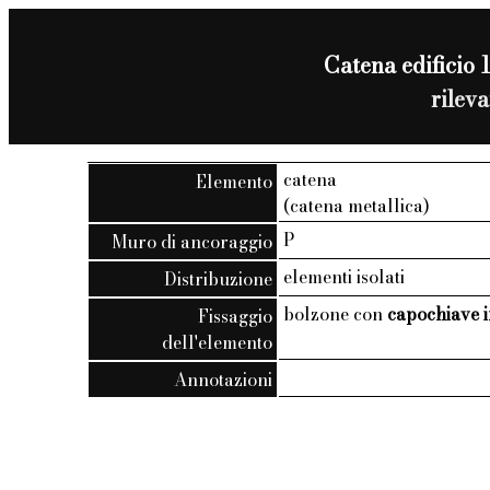
Catena edificio 1
rilev
catena
Elemento
(catena metallica)
P
Muro di ancoraggio
elementi isolati
Distribuzione
bolzone con
capochiave i
Fissaggio
dell'elemento
Annotazioni