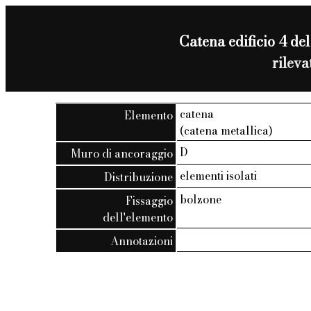
Catena edificio 4 del
rilev
catena
Elemento
(catena metallica)
D
Muro di ancoraggio
elementi isolati
Distribuzione
bolzone
Fissaggio
dell'elemento
Annotazioni