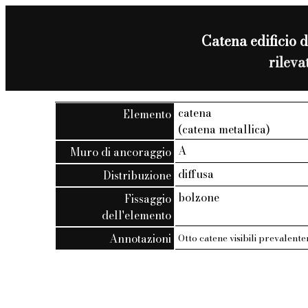
Catena edificio d
rilev
catena
Elemento
(catena metallica)
A
Muro di ancoraggio
diffusa
Distribuzione
bolzone
Fissaggio
dell'elemento
Annotazioni
Otto catene visibili prevalent