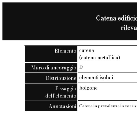
Catena edificio
rilev
catena
Elemento
(catena metallica)
D
Muro di ancoraggio
elementi isolati
Distribuzione
bolzone
Fissaggio
dell'elemento
Annotazioni
Catene in prevalenza in corris