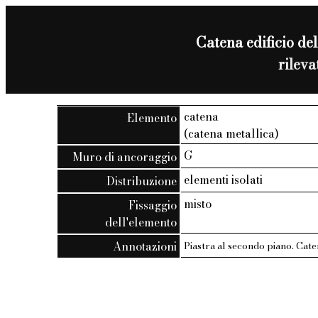
Catena edificio del
rilev
catena
Elemento
(catena metallica)
G
Muro di ancoraggio
elementi isolati
Distribuzione
misto
Fissaggio
dell'elemento
Annotazioni
Piastra al secondo piano. Cate