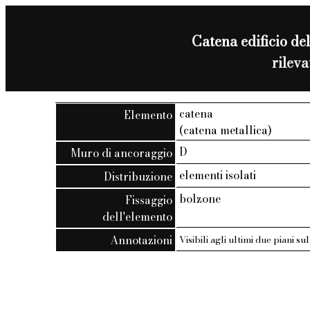
Catena edificio del
rilev
catena
Elemento
(catena metallica)
D
Muro di ancoraggio
elementi isolati
Distribuzione
bolzone
Fissaggio
dell'elemento
Annotazioni
Visibili agli ultimi due piani s