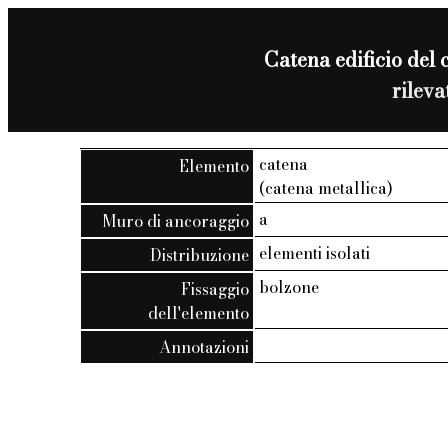
Catena edificio del 
rilev
catena
Elemento
(catena metallica)
a
Muro di ancoraggio
elementi isolati
Distribuzione
bolzone
Fissaggio
dell'elemento
Annotazioni