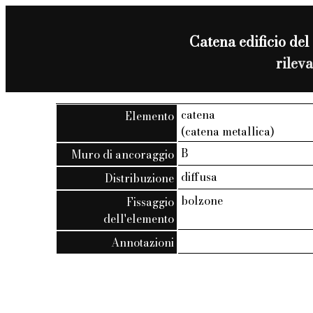
Catena edificio del 
rilev
catena
Elemento
(catena metallica)
B
Muro di ancoraggio
diffusa
Distribuzione
bolzone
Fissaggio
dell'elemento
Annotazioni