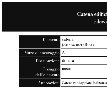
Catena edifici
rilev
catena
Elemento
(catena metallica)
A
Muro di ancoraggio
diffusa
Distribuzione
misto
Fissaggio
dell'elemento
Annotazioni
Catene raddoppiate, bolzoni a