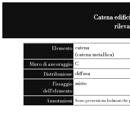
Catena edifici
rilev
catena
Elemento
(catena metallica)
C
Muro di ancoraggio
diffusa
Distribuzione
misto
Fissaggio
dell'elemento
Annotazioni
Sono presenti sia bolzoni che 