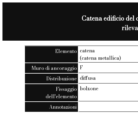
Catena edificio del 
rilev
catena
Elemento
(catena metallica)
F
Muro di ancoraggio
diffusa
Distribuzione
bolzone
Fissaggio
dell'elemento
Annotazioni