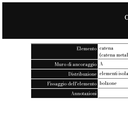
C
catena
Elemento
(catena metal
A
Muro di ancoraggio
elementi isola
Distribuzione
bolzone
Fissaggio dell'elemento
Annotazioni