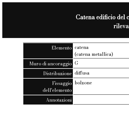
Catena edificio del 
rilev
catena
Elemento
(catena metallica)
G
Muro di ancoraggio
diffusa
Distribuzione
bolzone
Fissaggio
dell'elemento
Annotazioni