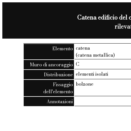
Catena edificio del 
rilev
catena
Elemento
(catena metallica)
C
Muro di ancoraggio
elementi isolati
Distribuzione
bolzone
Fissaggio
dell'elemento
Annotazioni