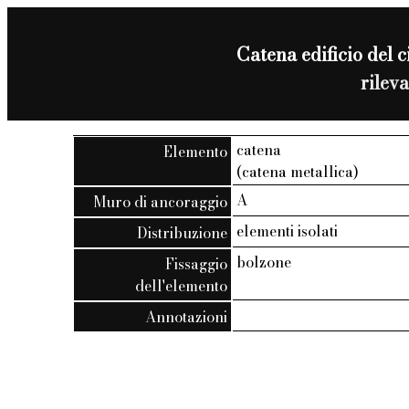
Catena edificio del c
rilev
catena
Elemento
(catena metallica)
A
Muro di ancoraggio
elementi isolati
Distribuzione
bolzone
Fissaggio
dell'elemento
Annotazioni