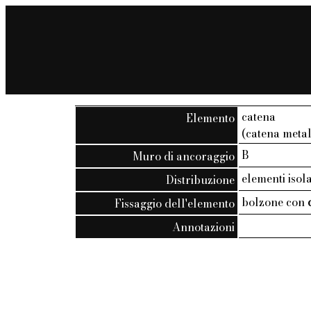
catena
Elemento
(catena metal
B
Muro di ancoraggio
elementi isola
Distribuzione
bolzone con
Fissaggio dell'elemento
Annotazioni