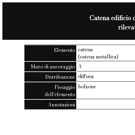
Catena edificio d
rilev
catena
Elemento
(catena metallica)
A
Muro di ancoraggio
diffusa
Distribuzione
bolzone
Fissaggio
dell'elemento
Annotazioni