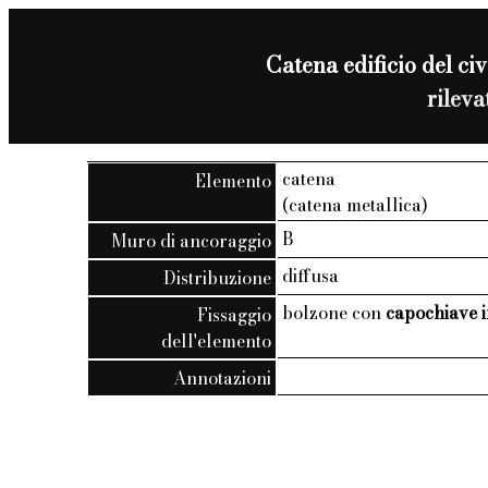
Catena edificio del civ
rilev
catena
Elemento
(catena metallica)
B
Muro di ancoraggio
diffusa
Distribuzione
bolzone con
capochiave i
Fissaggio
dell'elemento
Annotazioni