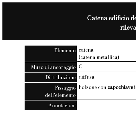
Catena edificio de
rilev
catena
Elemento
(catena metallica)
C
Muro di ancoraggio
diffusa
Distribuzione
bolzone con
capochiave i
Fissaggio
dell'elemento
Annotazioni