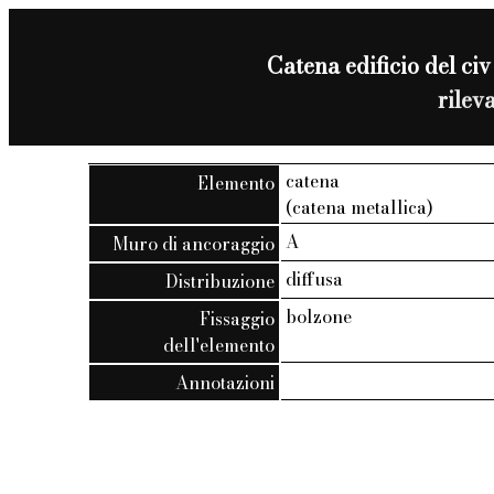
Catena edificio del civ
rilev
catena
Elemento
(catena metallica)
A
Muro di ancoraggio
diffusa
Distribuzione
bolzone
Fissaggio
dell'elemento
Annotazioni