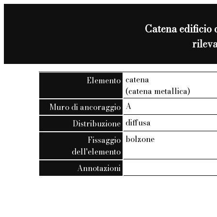
Catena edificio 
rilev
catena
Elemento
(catena metallica)
A
Muro di ancoraggio
diffusa
Distribuzione
bolzone
Fissaggio
dell'elemento
Annotazioni