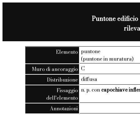
Puntone edificio 
rilev
puntone
Elemento
(puntone in muratura)
C
Muro di ancoraggio
diffusa
Distribuzione
n. p. con
capochiave infle
Fissaggio
dell'elemento
Annotazioni