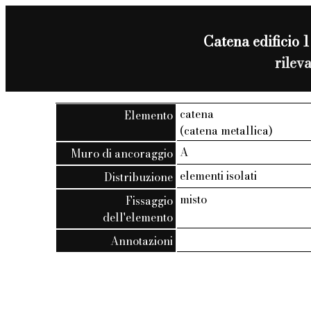
Catena edificio 1
rilev
catena
Elemento
(catena metallica)
A
Muro di ancoraggio
elementi isolati
Distribuzione
misto
Fissaggio
dell'elemento
Annotazioni