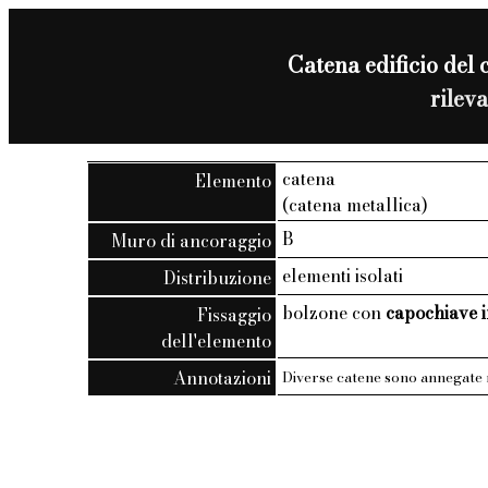
Catena edificio del 
rilev
catena
Elemento
(catena metallica)
B
Muro di ancoraggio
elementi isolati
Distribuzione
bolzone con
capochiave i
Fissaggio
dell'elemento
Annotazioni
Diverse catene sono annegate n