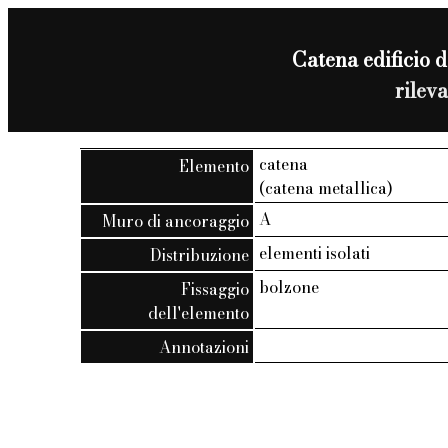
Catena edificio d
rilev
catena
Elemento
(catena metallica)
A
Muro di ancoraggio
elementi isolati
Distribuzione
bolzone
Fissaggio
dell'elemento
Annotazioni