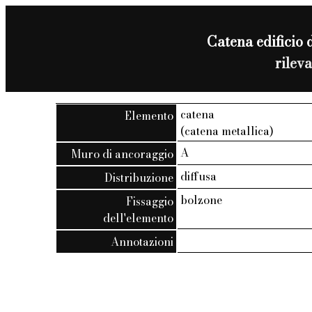
Catena edificio d
rilev
catena
Elemento
(catena metallica)
A
Muro di ancoraggio
diffusa
Distribuzione
bolzone
Fissaggio
dell'elemento
Annotazioni