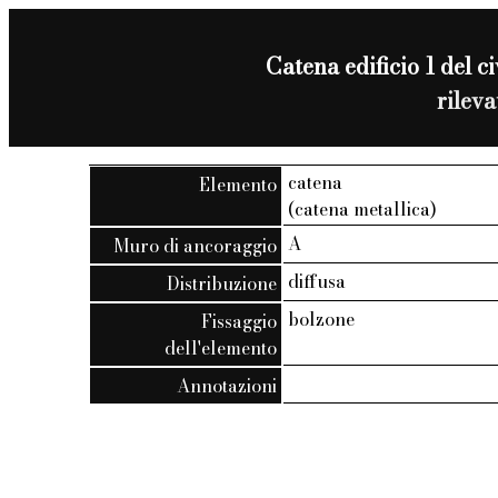
Catena edificio 1 del c
rilev
catena
Elemento
(catena metallica)
A
Muro di ancoraggio
diffusa
Distribuzione
bolzone
Fissaggio
dell'elemento
Annotazioni