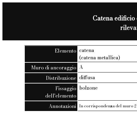
Catena edificio 
rilev
catena
Elemento
(catena metallica)
A
Muro di ancoraggio
diffusa
Distribuzione
bolzone
Fissaggio
dell'elemento
Annotazioni
In corrispondenza del muro 2 