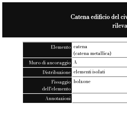
Catena edificio del ci
rilev
catena
Elemento
(catena metallica)
A
Muro di ancoraggio
elementi isolati
Distribuzione
bolzone
Fissaggio
dell'elemento
Annotazioni