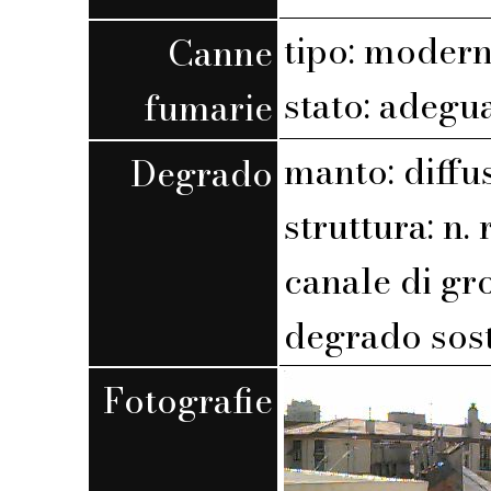
tipo: moder
Canne
stato: adegu
fumarie
manto: diffu
Degrado
struttura: n. r
canale di gr
degrado sost
Fotografie