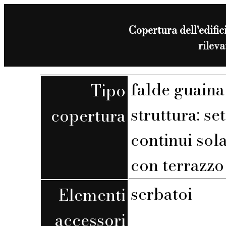
Copertura dell'edifici
rilev
falde guaina
Tipo
struttura: set
copertura
continui sola
con terrazzo 
serbatoi
Elementi
accessori