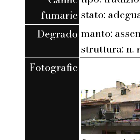
stato: adegu
fumarie
manto: assen
Degrado
struttura: n. r
Fotografie