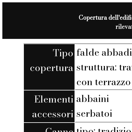
Copertura dell'edifi
rilev
falde abbadi
Tipo
struttura: tra
copertura
con terrazzo 
abbaini
Elementi
serbatoi
accessori
tipo: tradizi
Canne