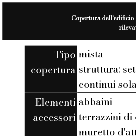
Copertura dell'edificio 
rilev
mista
Tipo
struttura: set
copertura
continui sola
abbaini
Elementi
terrazzini d
accessori
muretto d'at