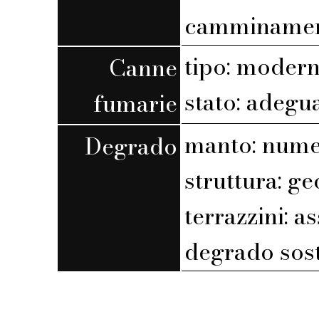
camminamen
tipo: moder
Canne
stato: adegu
fumarie
manto: nume
Degrado
struttura: g
terrazzini: a
degrado sost