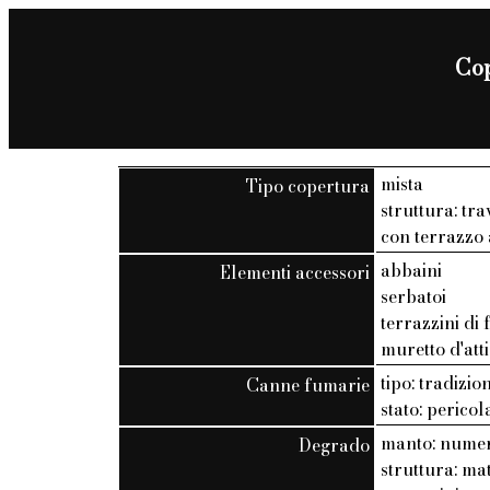
Cop
mista
Tipo copertura
struttura: trav
con terrazzo 
abbaini
Elementi accessori
serbatoi
terrazzini di
muretto d'att
tipo: tradizio
Canne fumarie
stato: pericol
manto: numer
Degrado
struttura: ma