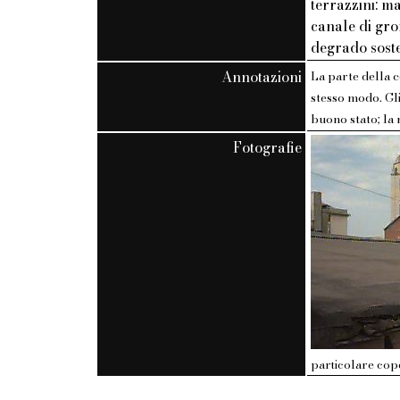
terrazzini: m
canale di gro
degrado soste
Annotazioni
La parte della c
stesso modo. Gli
buono stato; la
Fotografie
particolare cop