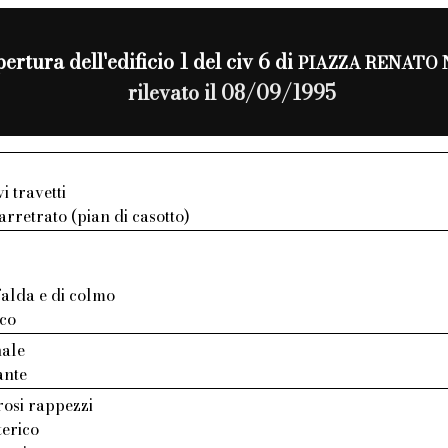
ertura dell'edificio 1 del civ 6 di
PIAZZA RENATO 
rilevato il 08/09/1995
i travetti
arretrato (pian di casotto)
 falda e di colmo
ico
nale
ante
osi rappezzi
terico