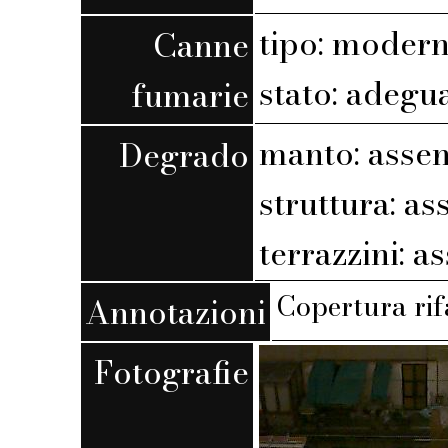
tipo: moder
Canne
stato: adegu
fumarie
manto: assen
Degrado
struttura: as
terrazzini: a
Copertura rif
Annotazioni
Fotografie