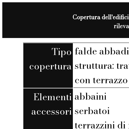
Copertura dell'edifici
rilev
falde abbadi
Tipo
struttura: tra
copertura
con terrazzo 
abbaini
Elementi
serbatoi
accessori
terrazzini di