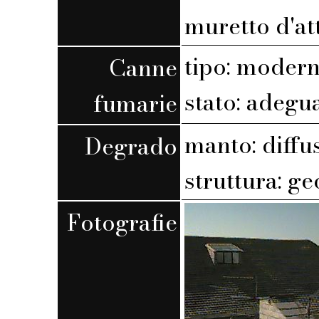
muretto d'at
tipo: moder
Canne
stato: adegu
fumarie
manto: diffu
Degrado
struttura: g
Fotografie