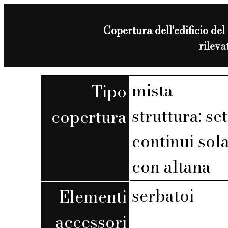
Copertura dell'edificio del
rilev
mista
Tipo
struttura: set
copertura
continui sola
con altana
serbatoi
Elementi
accessori