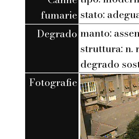
stato: adegu
fumarie
manto: assen
Degrado
struttura: n. r
degrado sost
Fotografie