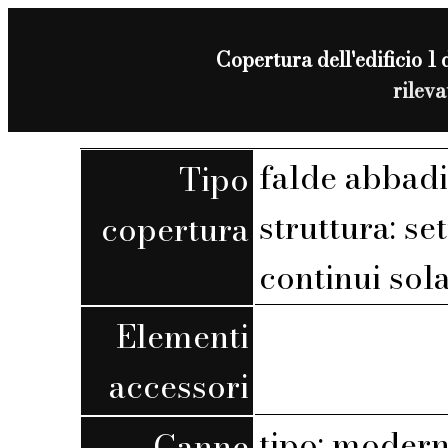
Copertura dell'edificio 1 
rilev
falde abbadi
Tipo
struttura: set
copertura
continui sola
Elementi
accessori
tipo: moder
Canne