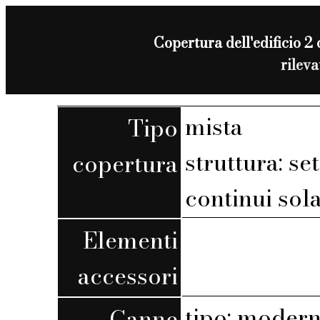
Copertura dell'edificio 2 
rilev
mista
Tipo
struttura: set
copertura
continui sola
Elementi
accessori
tipo: moder
Canne