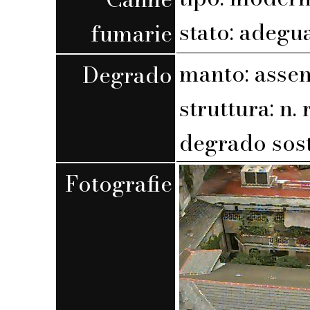
stato: adegu
fumarie
manto: assen
Degrado
struttura: n. r
degrado sost
Fotografie