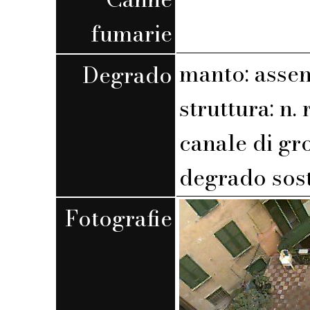
fumarie
manto: assen
Degrado
struttura: n. r
canale di gr
degrado sost
Fotografie