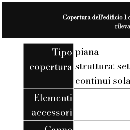
Copertura dell'edificio 1 
rilev
piana
Tipo
struttura: set
copertura
continui sola
Elementi
accessori
Canne