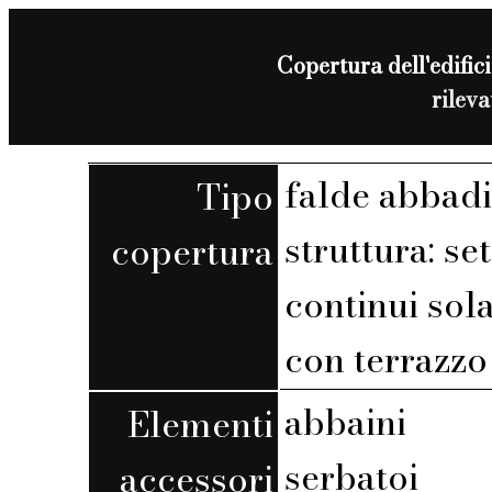
Copertura dell'edifici
rilev
falde abbadi
Tipo
struttura: set
copertura
continui sola
con terrazzo 
abbaini
Elementi
serbatoi
accessori