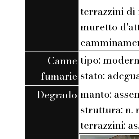
terrazzini di
muretto d'at
camminamen
tipo: moder
Canne
stato: adegu
fumarie
manto: assen
Degrado
struttura: n. r
terrazzini: a