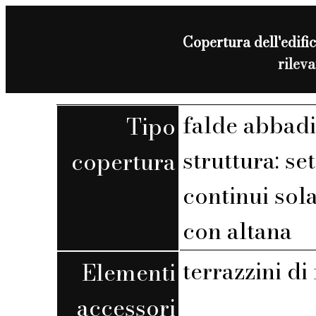
Copertura dell'edific
rilev
falde abbadi
Tipo
struttura: set
copertura
continui sola
con altana
terrazzini di
Elementi
accessori