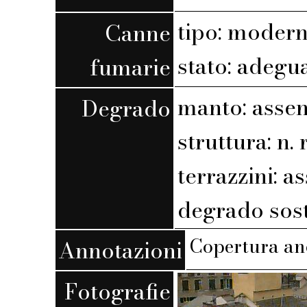
tipo: moder
Canne
stato: adegu
fumarie
manto: assen
Degrado
struttura: n. r
terrazzini: a
degrado sost
Copertura an
Annotazioni
Fotografie