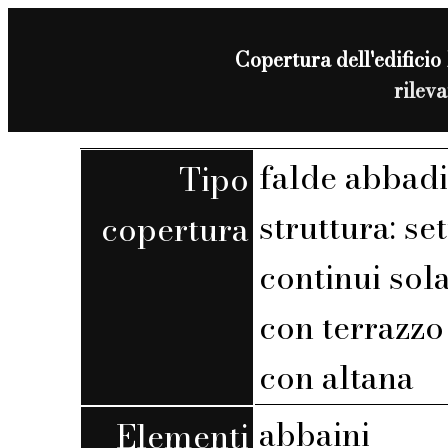
Copertura dell'edificio 
rilev
falde abbadi
Tipo
struttura: set
copertura
continui sola
con terrazzo 
con altana
abbaini
Elementi