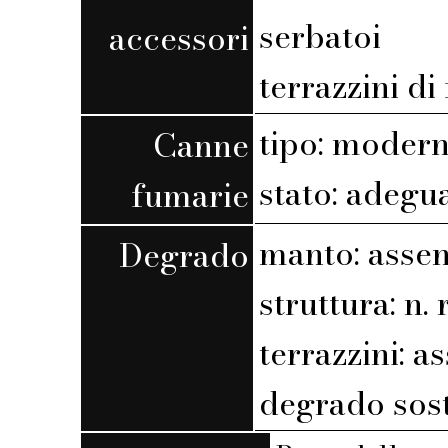
serbatoi
accessori
terrazzini di
tipo: moder
Canne
stato: adegu
fumarie
manto: assen
Degrado
struttura: n. r
terrazzini: a
degrado sost