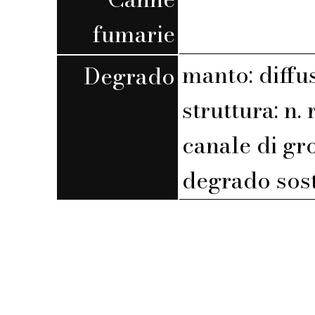
fumarie
manto: diffu
Degrado
struttura: n. r
canale di gr
degrado sost