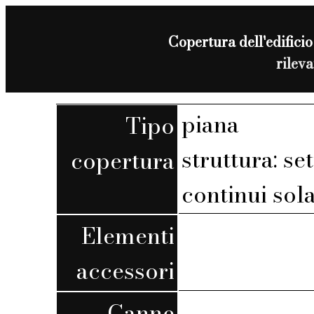
Copertura dell'edificio
rilev
piana
Tipo
struttura: set
copertura
continui sola
Elementi
accessori
Canne